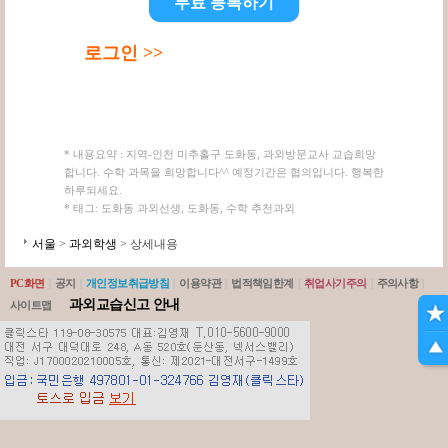
무료 등록하기
로그인 >>
* 내용요약 : 지역-인천 미추홀구 도화동, 과외방문교사 교습희망
합니다. 수학 과목을 희망합니다^^ 예정기간은 협의입니다. 행복한
하루되세요.
* 태그: 도화동 과외선생, 도화동, 수학 추천과외
서울
>
과외학생
> 상세내용
PC화면
|
공지
|
개인정보취급방침
|
이용약관
|
법적책임한계
|
취업사기주의
|
주의사항
|
과외교습신고 안내
사이트맵