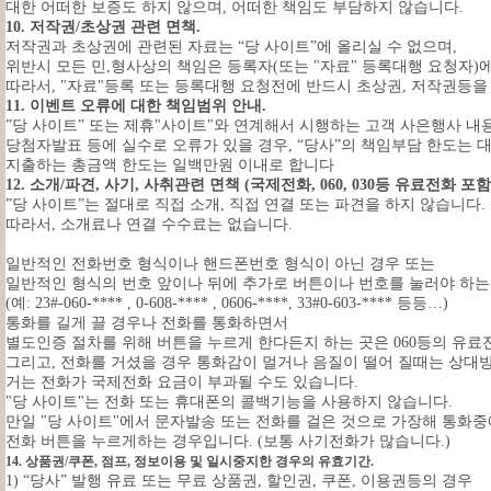
대한 어떠한 보증도 하지 않으며, 어떠한 책임도 부담하지 않습니다.
10. 저작권/초상권 관련 면책.
저작권과 초상권에 관련된 자료는 “당 사이트”에 올리실 수 없으며,
위반시 모든 민,형사상의 책임은 등록자(또는 "자료" 등록대행 요청자)
따라서, "자료"등록 또는 등록대행 요청전에 반드시 초상권, 저작권등을
11. 이벤트 오류에 대한 책임범위 안내.
”당 사이트” 또는 제휴"사이트"와 연계해서 시행하는 고객 사은행사 내
당첨자발표 등에 실수로 오류가 있을 경우, “당사”의 책임부담 한도는 
지출하는 총금액 한도는 일백만원 이내로 합니다
12. 소개/파견, 사기, 사취관련 면책 (국제전화, 060, 030등 유료전화 포함)
”당 사이트”는 절대로 직접 소개, 직접 연결 또는 파견을 하지 않습니다.
따라서, 소개료나 연결 수수료는 없습니다.
일반적인 전화번호 형식이나 핸드폰번호 형식이 아닌 경우 또는
일반적인 형식의 번호 앞이나 뒤에 추가로 버튼이나 번호를 눌러야 하
(예: 23#-060-**** , 0-608-**** , 0606-****, 33#0-603-**** 등등…)
통화를 길게 끌 경우나 전화를 통화하면서
별도인증 절차를 위해 버튼을 누르게 한다든지 하는 곳은 060등의 유료
그리고, 전화를 거셨을 경우 통화감이 멀거나 음질이 떨어 질때는 상대
거는 전화가 국제전화 요금이 부과될 수도 있습니다.
"당 사이트"는 전화 또는 휴대폰의 콜백기능을 사용하지 않습니다.
만일 "당 사이트"에서 문자발송 또는 전화를 걸은 것으로 가장해 통화중
전화 버튼을 누르게하는 경우입니다. (보통 사기전화가 많습니다.)
14. 상품권/쿠폰, 점프, 정보이용 및 일시중지한 경우의 유효기간.
1) “당사” 발행 유료 또는 무료 상품권, 할인권, 쿠폰, 이용권등의 경우