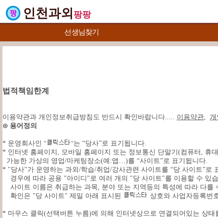
인천과외
팡팡
선생님찾기
법적책임한계
이용약관과 개인정보취급방침도 반드시 확인바랍니다.....
이용약관
,
개
⊙ 용어정의
* 운영회사인
는 “당사”로 표기됩니다.
"
"
* 인터넷 홈페이지, 모바일 홈페이지 또는 정보통신 단말기(컴퓨터, 휴대폰,
가능한 가상의 영업/마케팅장소(예:앱…)를 “사이트”로 표기됩니다.
* "당사"가 운영하는 과외/학습/취업/강사관련 사이트를 “당 사이트”로
경우에 따라 공용 "아이디"로 여러 개의 "당 사이트"를 이용할 수 있
사이트 이름은 취급하는 과목, 분야 또는 지역등의 특성에 따라 다를 
확인은 "당 사이트" 제일 아래 표시된
상호와 사업자등록번호
* 마우스 클릭(선택버튼 누름)에 의해 인터넷상으로 연결되어있는 상태를