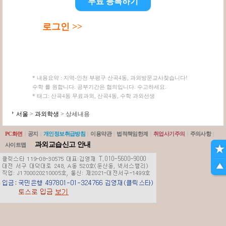
무료 등록하기
로그인 >>
* 내용요약 : 지역-인천 부평구 산곡4동, 과외방문교사찾습니다!
수학 를 원합니다. 공부기간은 협의입니다. 수고하세요.
* 태그: 산곡4동 무료과외, 산곡4동, 수학 과외선생
서울
>
과외학생
> 상세내용
PC화면
|
공지
|
개인정보취급방침
|
이용약관
|
법적책임한계
|
취업사기주의
|
주의사항
|
과외교습신고 안내
사이트맵